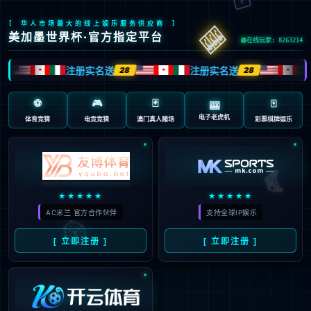
页面错误！请稍后再试～
V5.0.9
{ 十年磨一剑-为API开发设计的高性能框架 }