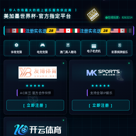
页面错误！请稍后再试～
V5.0.9
{ 十年磨一剑-为API开发设计的高性能框架 }