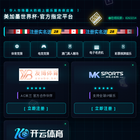
页面错误！请稍后再试～
V5.0.9
{ 十年磨一剑-为API开发设计的高性能框架 }