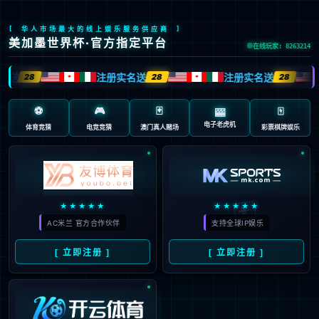
品牌资讯
中国爱厨日
装修攻略
品牌资讯
BRAND INFORMATION
2026全屋定制加盟避坑指南：识破品牌招商套路，稳健开店盈利
如今家居消费全面迈入整家一体化阶段，全屋定制行业市场规模持续扩容，新房整装、旧房焕新、精装微改多重需求叠加，成为不少中小投资者的创业优选赛道。但行业高速扩张的同...