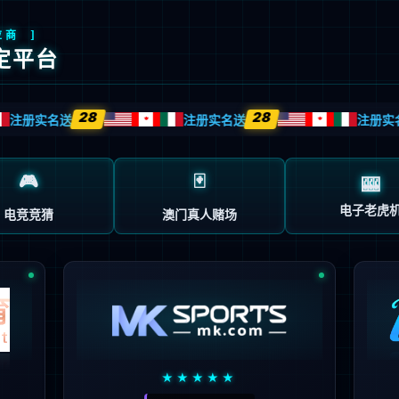
进BB贝博艾弗森官网
BB贝博艾弗森官网服务
资讯
加入BB贝博艾弗森