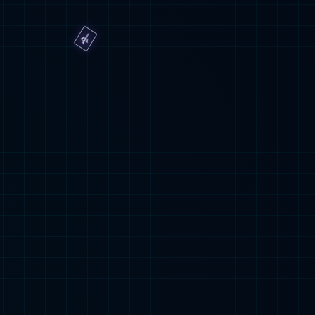
存量竞争时代，定制家居门店如何破局？看新零售模式如何重构终端盈利逻辑
存量竞争新阶段。随着新
客户上门的传统线下门店
..
2026全屋定制加盟避坑指南：识破品牌招商套路，稳健开店盈利