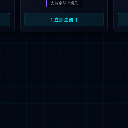
讯
中国爱厨日
装