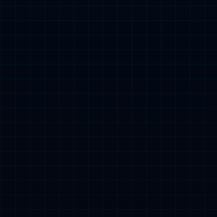
BB贝博艾弗森官网服务
资讯中心
投资者
全球网点
品牌资讯
公司治理
服务流程
中国爱厨日
订单查询
装修攻略
BB贝博艾弗森官网服务季
十年品质保证
常见问题
在线反馈
产品使用说明