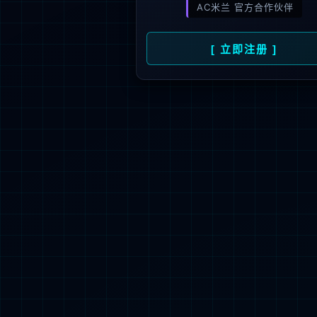
品牌资
当前位置：
资讯中心
>
品牌资讯